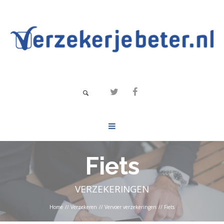
Fiets
VERZEKERINGEN
Home
//
Verzekeren
//
Vervoer verzekeringen
//
Fiets