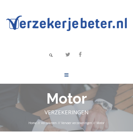
Motor
VERZEKERINGEN
Home
//
Verzekeren
//
Vervoer verzekeringen
//
Motor